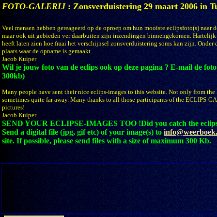
FOTO-GALERIJ
: Zonsverduistering
29 maart 2006 in T
Veel mensen hebben gereageerd op de oproep om hun mooiste eclipsfoto(s) naar de 
maar ook uit gebieden ver daarbuiten zijn inzendingen binnengekomen. Hartelijk
heeft laten zien hoe fraai het verschijnsel zonsverduistering soms kan zijn. Onder
plaats waar de opname is gemaakt.
Jacob Kuiper
Wil je jouw foto van de eclips ook op deze pagina ? E-mail de fo
300kb)
Many people have sent their nice eclips-images to this website. Not only from the 
sometimes quite far away. Many thanks to all those participants of the ECLIPS-
pictures!
Jacob Kuiper
SEND YOUR ECLIPSE-IMAGES TOO !Did you catch the eclipsed s
Send a digital file (jpg, gif etc) of your image(s) to
info@weerboek.
site. If possible, please send files with a size of maximum 300 Kb.